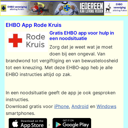
EHBO App Rode Kruis
Gratis EHBO app voor hulp in
een noodsituatie
​​​​​Zorg dat je weet wat je moet
doen bij een ongeval. Van
brandwond tot vergiftiging en van bewusteloosheid
tot een kneuzing. Met deze EHBO-app heb je alle
EHBO instructies altijd op zak.
In een noodsituatie geeft de app je ook gesproken
instructies.
Download gratis voor
iPhone​
,
Android
​ en
Windows
smartphones.
,
​