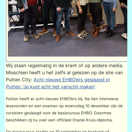
Wij staan regelmatig in de krant of op andere media.
Misschien heeft u het zelfs al gelezen op de site van
Putten City:
Acht nieuwe EHBO’ers geslaagd in
Putten: ‘Je kunt echt het verschil maken’
Putten heeft er acht nieuwe EHBO’ers bij. Na tien intensieve
lesavonden en een examen op woensdag 10 december zijn de
cursisten geslaagd voor de basiscursus EHBO. Daarmee
beschikken zij nu over een officieel Oranje Kruis-diploma.
De basiscursus startte op 10 september en bestond uit